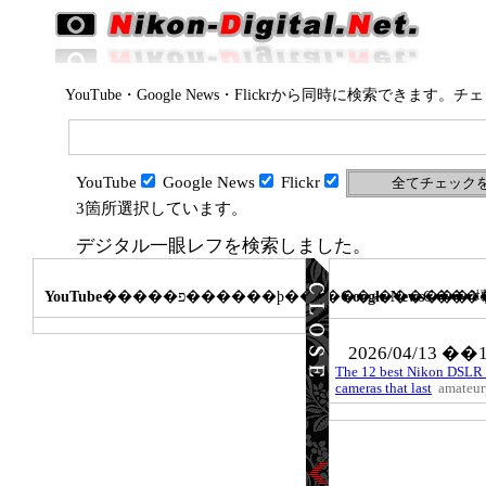
YouTube・Google News・Flickrから同時に検索で
YouTube
Google News
Flickr
3箇所選択しています。
デジタル一眼レフ
を検索しました。
YouTube
Google News
�����פ������ϸ��Ĥ���ޤ���
���˥
2026/04/13 ��
The 12 best Nikon DSLR c
cameras that last
amateur