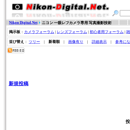
Nikon Digital.Net
ニコン 一眼レフカメラ専用 写真撮影技術
掲示板
：
カメラフォーラム
|
レンズフォーラム
|
初心者用フォーラム
|
雑
並び替え
：
ツリー
|
新着順
|
画像有り
|
詳細表示
|
参考に
新規投稿
投